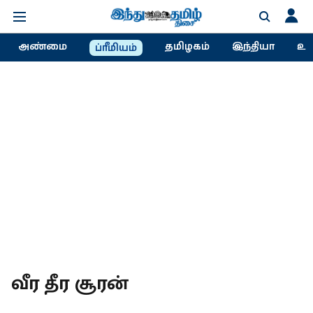
அண்மை
தமிழகம்
இந்தியா
உல
ப்ரீமியம்
வீர தீர சூரன்