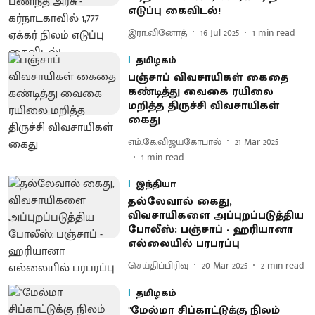
எடுப்பு கைவிடல்!
இரா.வினோத்
16 Jul 2025
1
min read
தமிழகம்
பஞ்சாப் விவசாயிகள் கைதை
கண்டித்து வைகை ரயிலை
மறித்த திருச்சி விவசாயிகள்
கைது
எம்.கே.விஜயகோபால்
21 Mar 2025
1
min read
இந்தியா
தல்லேவால் கைது,
விவசாயிகளை அப்புறப்படுத்திய
போலீஸ்: பஞ்சாப் - ஹரியானா
எல்லையில் பரபரப்பு
செய்திப்பிரிவு
20 Mar 2025
2
min read
தமிழகம்
''மேல்மா சிப்காட்டுக்கு நிலம்