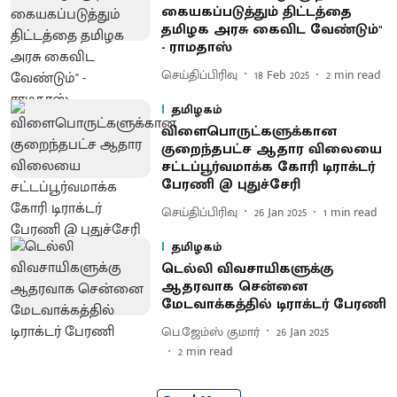
கையகப்படுத்தும் திட்டத்தை
தமிழக அரசு கைவிட வேண்டும்''
- ராமதாஸ்
செய்திப்பிரிவு
18 Feb 2025
2
min read
தமிழகம்
விளைபொருட்களுக்கான
குறைந்தபட்ச ஆதார விலையை
சட்டப்பூர்வமாக்க கோரி டிராக்டர்
பேரணி @ புதுச்சேரி
செய்திப்பிரிவு
26 Jan 2025
1
min read
தமிழகம்
டெல்லி விவசாயிகளுக்கு
ஆதரவாக சென்னை
மேடவாக்கத்தில் டிராக்டர் பேரணி
பெ.ஜேம்ஸ் குமார்
26 Jan 2025
2
min read