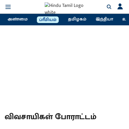
அண்மை
தமிழகம்
இந்தியா
உல
ப்ரீமியம்
விவசாயிகள் போராட்டம்