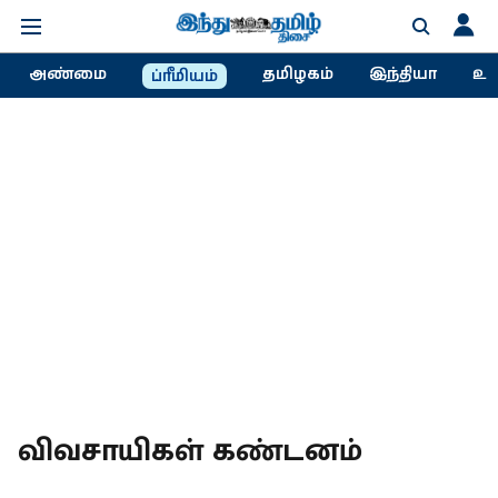
அண்மை
தமிழகம்
இந்தியா
உல
ப்ரீமியம்
விவசாயிகள் கண்டனம்