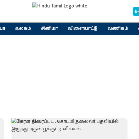
E
யா
உலகம்
சினிமா
விளையாட்டு
வணிகம்