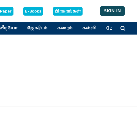
SIGN IN
-Paper
E-Books
பிரசுரங்கள்
மேலும்
வீடியோ
ஜோதிடம்
க்ரைம்
கல்வி