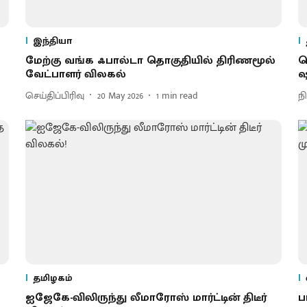
இந்தியா
மேற்கு வங்க ஃபால்டா தொகுதியில் திரிணமூல்
ஜ
வேட்பாளர் விலகல்
ஷ
செய்திப்பிரிவு
20 May 2026
1
min read
ந
தமிழகம்
ஐஜேகே-விலிருந்து லீமாரோஸ் மார்ட்டின் திடீர்
ப