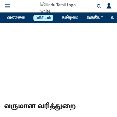
அண்மை
தமிழகம்
இந்தியா
உல
ப்ரீமியம்
வருமான வரித்துறை