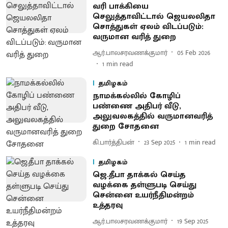
வரி பாக்கியை
செலுத்தாவிட்டால் ஜெயலலிதா
சொத்துகள் ஏலம் விடப்படும்:
வருமான வரித் துறை
ஆர்.பாலசரவணக்குமார்
05 Feb 2026
1
min read
தமிழகம்
நாமக்கல்லில் கோழிப்
பண்ணை அதிபர் வீடு,
அலுவலகத்தில் வருமானவரித்
துறை சோதனை
கி.பார்த்திபன்
23 Sep 2025
1
min read
தமிழகம்
ஜெ.தீபா தாக்கல் செய்த
வழக்கை தள்ளுபடி செய்து
சென்னை உயர்நீதிமன்றம்
உத்தரவு
ஆர்.பாலசரவணக்குமார்
19 Sep 2025