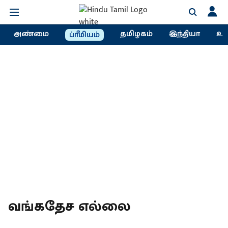
அண்மை
தமிழகம்
இந்தியா
உல
ப்ரீமியம்
வங்கதேச எல்லை