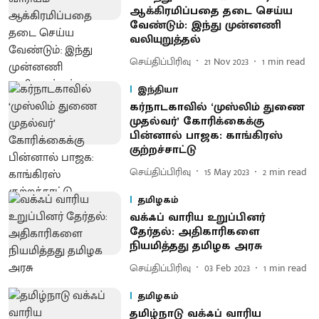
ஆக்கிரமிப்பதை தடை செய்ய
வேண்டும்: இந்து முன்னணி
வலியுறுத்தல்
செய்திப்பிரிவு
21 Nov 2023
1
min read
இந்தியா
கர்நாடகாவில் ‘முஸ்லிம் துணை
முதல்வர்’ கோரிக்கைக்கு
பின்னால் பாஜக: காங்கிரஸ்
குற்றச்சாட்டு
செய்திப்பிரிவு
15 May 2023
2
min read
தமிழகம்
வக்ஃப் வாரிய உறுப்பினர்
தேர்தல்: அதிகாரிகளை
நியமித்தது தமிழக அரசு
செய்திப்பிரிவு
03 Feb 2023
1
min read
தமிழகம்
தமிழ்நாடு வக்ஃப் வாரிய