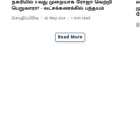
நகரியில் 3-வது முறையாக ரோஜா வெற்றி
ம
பெறுவாரா? - லட்சக்கணக்கில் பந்தயம்
ம
ப
செய்திப்பிரிவு
30 May 2024
1
min read
இ
Read More