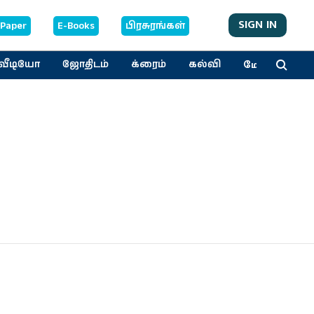
SIGN IN
-Paper
E-Books
பிரசுரங்கள்
மேலும்
வீடியோ
ஜோதிடம்
க்ரைம்
கல்வி