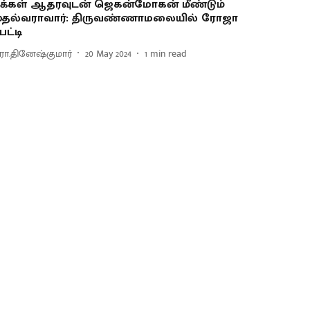
க்கள் ஆதரவுடன் ஜெகன்மோகன் மீண்டும்
ுதல்வராவார்: திருவண்ணாமலையில் ரோஜா
ேட்டி
ரா.தினேஷ்குமார்
20 May 2024
1
min read