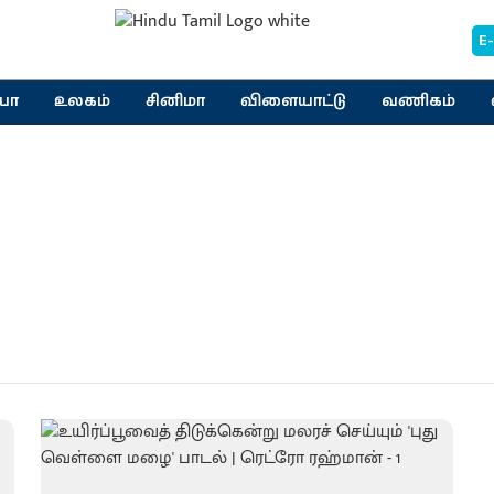
E
யா
உலகம்
சினிமா
விளையாட்டு
வணிகம்