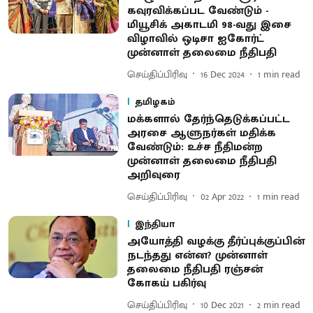
கவுரவிக்கப்பட வேண்டும் -
மியூசிக் அகாடமி 98-வது இசை
விழாவில் ஒடிசா ஐகோர்ட்
முன்னாள் தலைமை நீதிபதி
செய்திப்பிரிவு
16 Dec 2024
1
min read
தமிழகம்
மக்களால் தேர்ந்தெடுக்கப்பட்ட
அரசை ஆளுநர்கள் மதிக்க
வேண்டும்: உச்ச நீதிமன்ற
முன்னாள் தலைமை நீதிபதி
அறிவுரை
செய்திப்பிரிவு
02 Apr 2022
1
min read
இந்தியா
அயோத்தி வழக்கு தீர்ப்புக்குப்பின்
நடந்தது என்ன? முன்னாள்
தலைமை நீதிபதி ரஞ்சன்
கோகய் பகிர்வு
செய்திப்பிரிவு
10 Dec 2021
2
min read