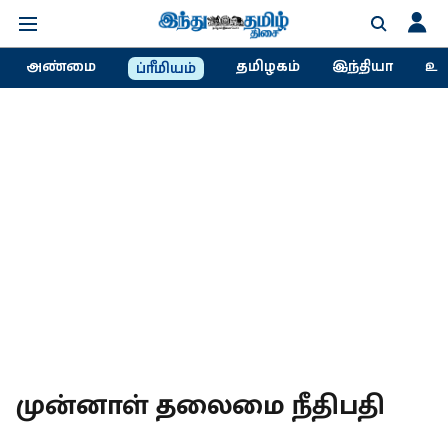
அண்மை
தமிழகம்
இந்தியா
உல
ப்ரீமியம்
முன்னாள் தலைமை நீதிபதி