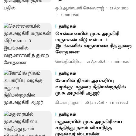
ஒய்.ஆண்டனி செல்வராஜ்
23 Apr 2026
1
min read
தமிழகம்
சென்னையில் மு.க.அழகிரி
மருமகன் வீடு உள்பட 3
இடங்களில் வருமானவரித் துறை
சோதனை
செய்திப்பிரிவு
21 Apr 2026
1
min read
தமிழகம்
கோயில் நிலம் அபகரிப்பு
வழக்கு: மதுரை நீதிமன்றத்தில்
மு.க.அழகிரி ஆஜர்
கி.மகாராஜன்
20 Jan 2026
1
min read
தமிழகம்
மதுரையில் மு.க.அழகிரியை
சந்தித்து நலம் விசாரித்த
முதல்வர் ஸ்டாலின்