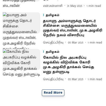
என்.சன்னாசி
31 May 2025
1
min read
தமிழகம்
தயாளு அம்​மாளுக்கு தொடர்
சிகிச்சை: மருத்துவமனையில்
முதல்​வர் ஸ்​டா​லின், மு.க.அழகிரி
நேரில் நலம் விசா​ரிப்பு
செய்திப்பிரிவு
05 Mar 2025
1
min read
தமிழகம்
கோயில் நில அபகரிப்பு
வழக்கில் விடுவிக்க கோரி
மு.க.அழகிரி தாக்கல் செய்த
மனு தள்ளுபடி
செய்திப்பிரிவு
05 Mar 2025
1
min read
Read More