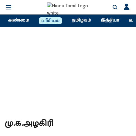
அண்மை
தமிழகம்
இந்தியா
உல
ப்ரீமியம்
மு.க.அழகிரி