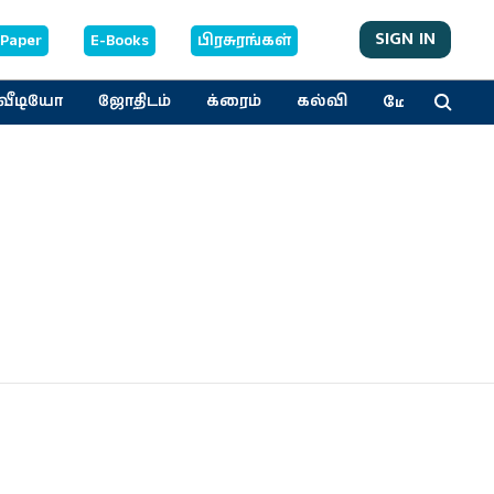
SIGN IN
-Paper
E-Books
பிரசுரங்கள்
மேலும்
வீடியோ
ஜோதிடம்
க்ரைம்
கல்வி