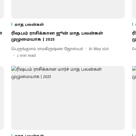
மாத பலன்கள்
்
ரிஷபம் ராசிக்கான ஜூன் மாத பலன்கள்
ர
முழுமையாக | 2025
ம
பெருங்குளம் ராமகிருஷ்ண ஜோஸ்யர்
30 May 2025
G
2
min read
மாத பலன்கள்