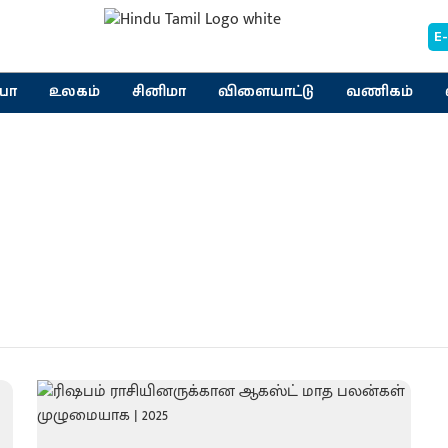
E
யா
உலகம்
சினிமா
விளையாட்டு
வணிகம்