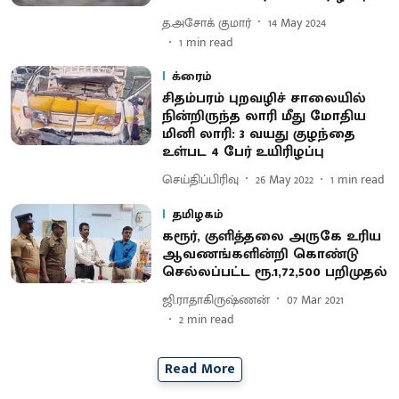
த.அசோக் குமார்
14 May 2024
1
min read
க்ரைம்
சிதம்பரம் புறவழிச் சாலையில்
நின்றிருந்த லாரி மீது மோதிய
மினி லாரி: 3 வயது குழந்தை
உள்பட 4 பேர் உயிரிழப்பு
செய்திப்பிரிவு
26 May 2022
1
min read
தமிழகம்
கரூர், குளித்தலை அருகே உரிய
ஆவணங்களின்றி கொண்டு
செல்லப்பட்ட ரூ.1,72,500 பறிமுதல்
ஜி.ராதாகிருஷ்ணன்
07 Mar 2021
2
min read
Read More