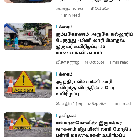
அ.அருள்தாசன்
25 Oct 2024
1
min read
க்ரைம்
கும்பகோணம் அருகே கல்லூரிப்
பேருந்து - மினி லாரி மோதல்:
இருவர் உயிரிழப்பு; 20
மாணவர்கள் காயம்
வி.சுந்தர்ராஜ்
14 Oct 2024
1
min read
க்ரைம்
ஆந்திராவில் மினி லாரி
கவிழ்ந்த விபத்தில் 7 பேர்
உயிரிழப்பு
செய்திப்பிரிவு
12 Sep 2024
1
min read
தமிழகம்
சங்கரன்கோவில்: இருசக்கர
வாகனம் மீது மினி லாரி மோதி 2
பள்ளி மாணவர்கள் உயிரிழப்பு