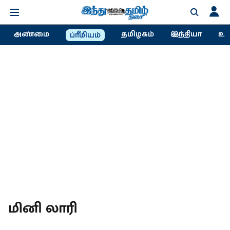
அண்மை
தமிழகம்
இந்தியா
உல
ப்ரீமியம்
மினி லாரி