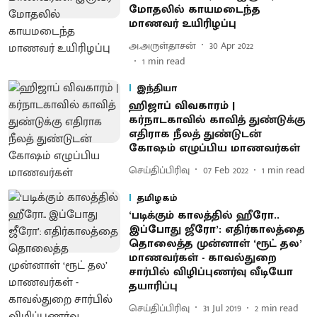
மோதலில் காயமடைந்த
மாணவர் உயிரிழப்பு
அ.அருள்தாசன்
30 Apr 2022
1
min read
இந்தியா
ஹிஜாப் விவகாரம் |
கர்நாடகாவில் காவித் துண்டுக்கு
எதிராக நீலத் துண்டுடன்
கோஷம் எழுப்பிய மாணவர்கள்
செய்திப்பிரிவு
07 Feb 2022
1
min read
தமிழகம்
‘படிக்கும் காலத்தில் ஹீரோ..
இப்போது ஜீரோ’ : எதிர்காலத்தை
தொலைத்த முன்னாள் ‘ரூட் தல’
மாணவர்கள் - காவல்துறை
சார்பில் விழிப்புணர்வு வீடியோ
தயாரிப்பு
செய்திப்பிரிவு
31 Jul 2019
2
min read