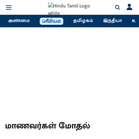
அண்மை
தமிழகம்
இந்தியா
உல
ப்ரீமியம்
மாணவர்கள் மோதல்