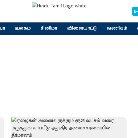
E
யா
உலகம்
சினிமா
விளையாட்டு
வணிகம்