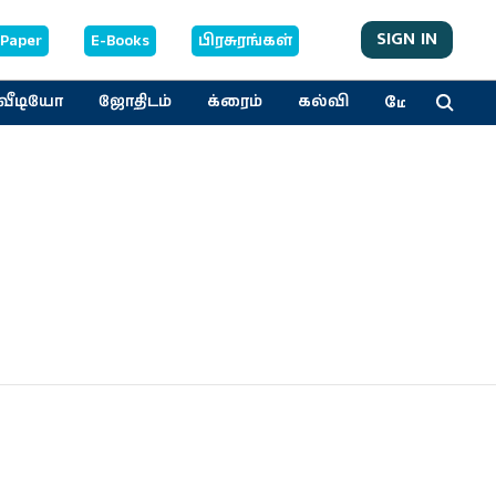
SIGN IN
-Paper
E-Books
பிரசுரங்கள்
மேலும்
வீடியோ
ஜோதிடம்
க்ரைம்
கல்வி