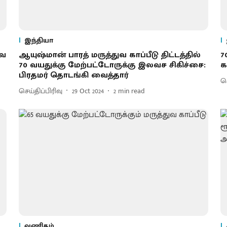
இந்தியா
ுவ
ஆயுஷ்மான் பாரத் மருத்துவ காப்பீடு திட்டத்தில்
7
70 வயதுக்கு மேற்பட்டோருக்கு இலவச சிகிச்சை:
க
பிரதமர் தொடங்கி வைத்தார்
செ
செய்திப்பிரிவு
29 Oct 2024
2
min read
வணிகம்