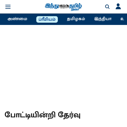
அண்மை
தமிழகம்
இந்தியா
உல
ப்ரீமியம்
போட்டியின்றி தேர்வு