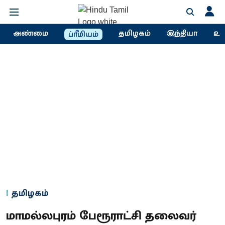
அண்மை
தமிழகம்
இந்தியா
உல
ப்ரீமியம்
தமிழகம்
மாமல்லபுரம் பேரூராட்சி தலைவர்