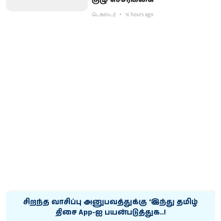
டெக்ஸ்டர்
16 hours ago
சிறந்த வாசிப்பு அனுபவத்துக்கு ‘இந்து தமிழ்
திசை App-ஐ பயன்படுத்துக..!