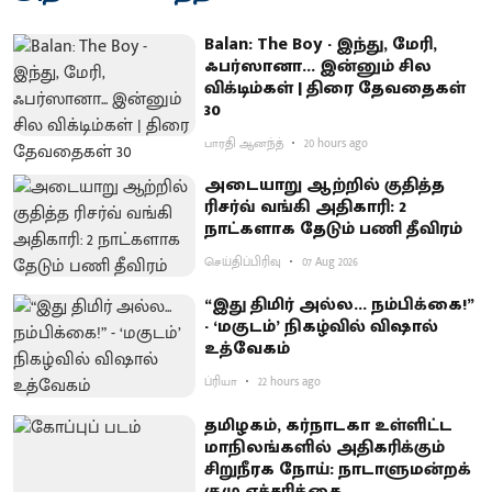
Balan: The Boy - இந்து, மேரி,
ஃபர்ஸானா... இன்னும் சில
விக்டிம்கள் | திரை தேவதைகள்
30
பாரதி ஆனந்த்
20 hours ago
அடையாறு ஆற்றில் குதித்த
ரிசர்வ் வங்கி அதிகாரி: 2
நாட்களாக தேடும் பணி தீவிரம்
செய்திப்பிரிவு
07 Aug 2026
“இது திமிர் அல்ல... நம்பிக்கை!”
- ‘மகுடம்’ நிகழ்வில் விஷால்
உத்வேகம்
ப்ரியா
22 hours ago
தமிழகம், கர்நாடகா உள்ளிட்ட
மாநிலங்களில் அதிகரிக்கும்
சிறுநீரக நோய்: நாடாளுமன்றக்
குழு எச்சரிக்கை