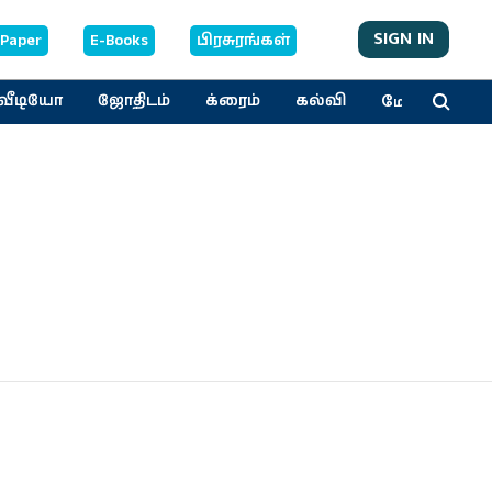
SIGN IN
-Paper
E-Books
பிரசுரங்கள்
மேலும்
வீடியோ
ஜோதிடம்
க்ரைம்
கல்வி