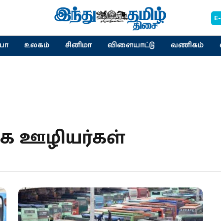
E
யா
உலகம்
சினிமா
விளையாட்டு
வணிகம்
ழக ஊழியர்கள்