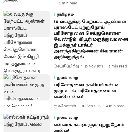
2
min read
தமிழகம்
50 வயதுக்கு மேற்பட்ட ஆண்கள்
புராஸ்டேட் புற்றுநோய்
பரிசோதனை செய்துகொள்ள
வேண்டும்: கியூரி மருத்துவமனை
இயக்குநர் டாக்டர்
அனந்தகிருஷ்ணன் சிவராமன்
அறிவுறுத்தல்
செய்திப்பிரிவு
25 Nov 2019
2
min read
நலம் வாழ
பரிசோதனை ரகசியங்கள் 41:
முழு உடல் பரிசோதனைகள்
என்னென்ன?
கு.கணேசன்
03 Sep 2016
4
min read
நலம் வாழ
எல்லாக் கட்டிகளும் புற்றுநோய்
அல்ல!