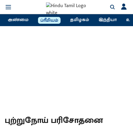
அண்மை
தமிழகம்
இந்தியா
உல
ப்ரீமியம்
புற்றுநோய் பரிசோதனை