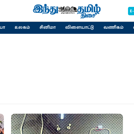
E
யா
உலகம்
சினிமா
விளையாட்டு
வணிகம்