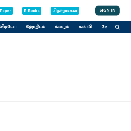
SIGN IN
-Paper
E-Books
பிரசுரங்கள்
மேலும்
வீடியோ
ஜோதிடம்
க்ரைம்
கல்வி