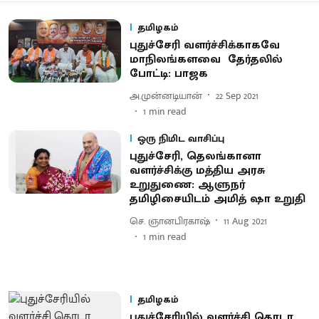
தமிழகம்
புதுச்சேரி வளர்ச்சிக்காகவே
மாநிலங்களவை தேர்தலில்
போட்டி: பாஜக
அ.முன்னடியான்
22 Sep 2021
1
min read
ஒரு நிமிட வாசிப்பு
புதுச்சேரி, தெலங்கானா
வளர்ச்சிக்கு மத்திய அரசு
உறுதுணை: ஆளுநர்
தமிழிசையிடம் அமித் ஷா உறுதி
செ. ஞானபிரகாஷ்
11 Aug 2021
1
min read
தமிழகம்
புதுச்சேரியில் வளர்ச்சி தொடர