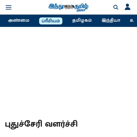
அண்மை
தமிழகம்
இந்தியா
உல
ப்ரீமியம்
புதுச்சேரி வளர்ச்சி