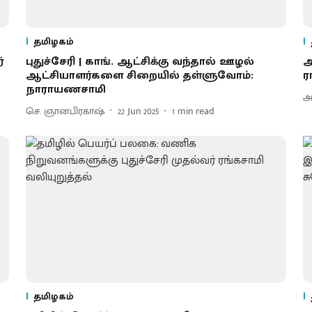
தமிழகம்
்
புதுச்சேரி | காங். ஆட்சிக்கு வந்தால் ஊழல்
ஆ
ஆட்சியாளர்களை சிறையில் தள்ளுவோம்:
ர
நாராயணசாமி
அ
செ. ஞானபிரகாஷ்
22 Jun 2025
1
min read
தமிழகம்