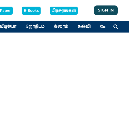
SIGN IN
-Paper
E-Books
பிரசுரங்கள்
மேலும்
வீடியோ
ஜோதிடம்
க்ரைம்
கல்வி