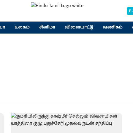
E
யா
உலகம்
சினிமா
விளையாட்டு
வணிகம்