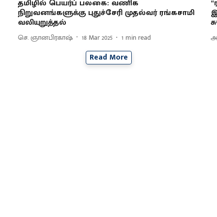
தமிழில் பெயர்ப் பலகை: வணிக
“
நிறுவனங்களுக்கு புதுச்சேரி முதல்வர் ரங்கசாமி
இ
வலியுறுத்தல்
ச
செ. ஞானபிரகாஷ்
18 Mar 2025
1
min read
அ
Read More