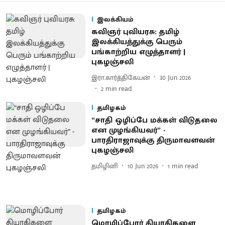
இலக்கியம்
கவிஞர் புவியரசு: தமிழ்
இலக்கியத்துக்கு பெரும்
பங்காற்றிய எழுத்தாளர் |
புகழஞ்சலி
இரா.கார்த்திகேயன்
30 Jun 2026
2
min read
தமிழகம்
“சாதி ஒழிப்பே மக்கள் விடுதலை
என முழங்கியவர்” -
பாரதிராஜாவுக்கு திருமாவளவன்
புகழஞ்சலி
தமிழினி
10 Jun 2026
1
min read
தமிழகம்
மொழிப்போர் தியாகிகளை