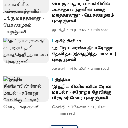
பொருளாதார வளர்ச்சியில்
அச்சுதானந்தனின் பங்கு
மகத்தானது” - பெ.சண்முகம்
புகழஞ்சலி
மு.சக்தி
21 Jul 2025
1
min read
தமிழ் சினிமா
‘அபிநய சரஸ்வதி’ சரோஜா
தேவி தகர்த்தெறிந்த மாயை |
புகழஞ்சலி
அனலி
14 Jul 2025
2
min read
இந்தியா
‘இந்திய சினிமாவின் ரோல்
மாடல்!’ - சரோஜா தேவிக்கு
பிரதமர் மோடி புகழஞ்சலி
வெற்றி மயிலோன்
14 Jul 2025
1
min read