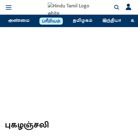
அண்மை
தமிழகம்
இந்தியா
உல
ப்ரீமியம்
புகழஞ்சலி