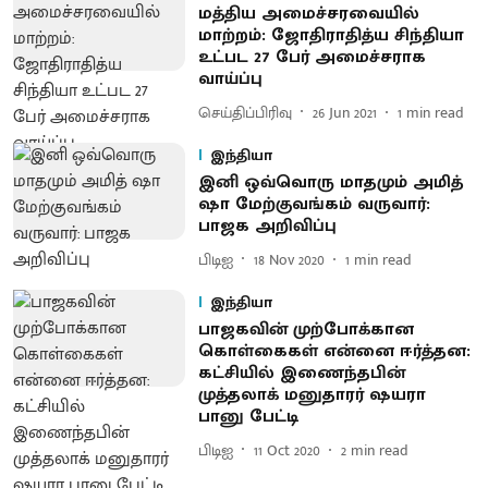
மத்திய அமைச்சரவையில்
மாற்றம்: ஜோதிராதித்ய சிந்தியா
உட்பட 27 பேர் அமைச்சராக
வாய்ப்பு
செய்திப்பிரிவு
26 Jun 2021
1
min read
இந்தியா
இனி ஒவ்வொரு மாதமும் அமித்
ஷா மேற்குவங்கம் வருவார்:
பாஜக அறிவிப்பு
பிடிஐ
18 Nov 2020
1
min read
இந்தியா
பாஜகவின் முற்போக்கான
கொள்கைகள் என்னை ஈர்த்தன:
கட்சியில் இணைந்தபின்
முத்தலாக் மனுதாரர் ஷயரா
பானு பேட்டி
பிடிஐ
11 Oct 2020
2
min read