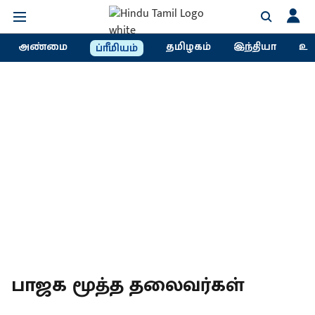
அண்மை
தமிழகம்
இந்தியா
உல
ப்ரீமியம்
பாஜக மூத்த தலைவர்கள்