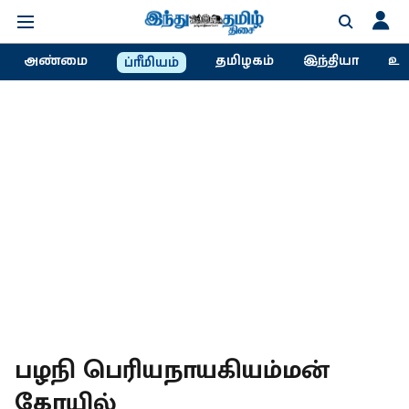
அண்மை
தமிழகம்
இந்தியா
உல
ப்ரீமியம்
பழநி பெரியநாயகியம்மன்
கோயில்