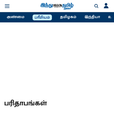
அண்மை
தமிழகம்
இந்தியா
உல
ப்ரீமியம்
பரிதாபங்கள்