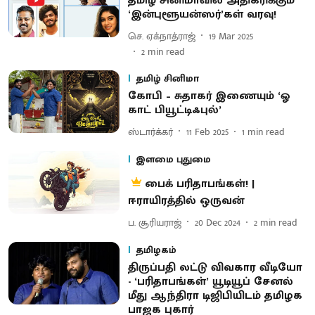
தமிழ் சினிமாவில் அதிகரிக்கும்
‘இன்புளூயன்ஸர்’கள் வரவு!
செ. ஏக்நாத்ராஜ்
19 Mar 2025
2
min read
தமிழ் சினிமா
கோபி – சுதாகர் இணையும் ‘ஓ
காட் பியூட்டிஃபுல்’
ஸ்டார்க்கர்
11 Feb 2025
1
min read
இளமை புதுமை
பைக் பரிதாபங்கள்! |
ஈராயிரத்தில் ஒருவன்
ப. சூரியராஜ்
20 Dec 2024
2
min read
தமிழகம்
திருப்பதி லட்டு விவகார வீடியோ
- ‘பரிதாபங்கள்’ யூடியூப் சேனல்
மீது ஆந்திரா டிஜிபியிடம் தமிழக
பாஜக புகார்