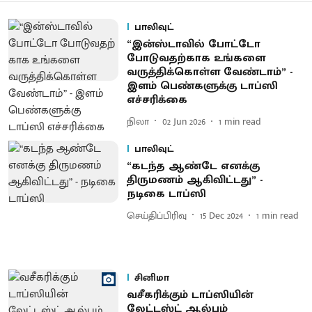
பாலிவுட்
“இன்​ஸ்​டா​வில் போட்டோ
போடுவதற்​காக உங்களை
வருத்திக்கொள்ள வேண்​டாம்” -
இளம் பெண்​களுக்கு டாப்ஸி
எச்சரிக்கை
நிலா
02 Jun 2026
1
min read
பாலிவுட்
“கடந்த ஆண்டே எனக்கு
திருமணம் ஆகிவிட்டது” -
நடிகை டாப்ஸி
செய்திப்பிரிவு
15 Dec 2024
1
min read
சினிமா
வசீகரிக்கும் டாப்ஸியின்
லேட்டஸ்ட் ஆல்பம்