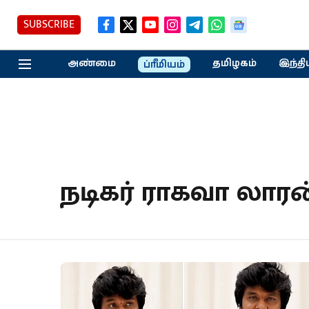
SUBSCRIBE
அண்மை
தமிழகம்
இந்தி
ப்ரீமியம்
நடிகர் ராகவா லார