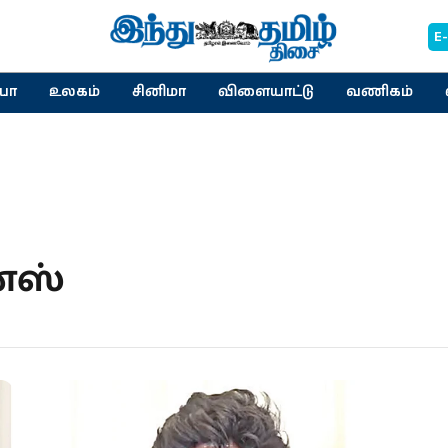
E
யா
உலகம்
சினிமா
விளையாட்டு
வணிகம்
ன்ஸ்