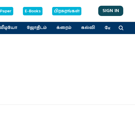
SIGN IN
-Paper
E-Books
பிரசுரங்கள்
மேலும்
வீடியோ
ஜோதிடம்
க்ரைம்
கல்வி