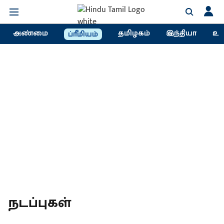
அண்மை
தமிழகம்
இந்தியா
உல
ப்ரீமியம்
நடப்புகள்