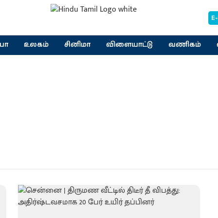
E
யா
உலகம்
சினிமா
விளையாட்டு
வணிகம்