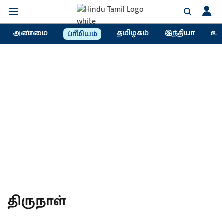
அண்மை
தமிழகம்
இந்தியா
உல
ப்ரீமியம்
திருநாள்