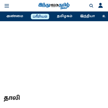
அண்மை
தமிழகம்
இந்தியா
உல
ப்ரீமியம்
தாலி