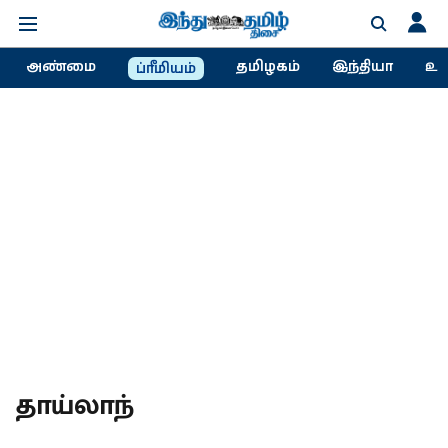
அண்மை
தமிழகம்
இந்தியா
உல
ப்ரீமியம்
தாய்லாந்