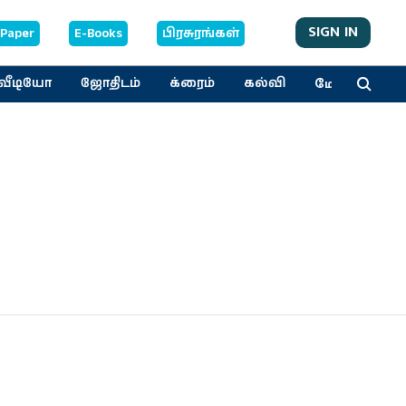
SIGN IN
-Paper
E-Books
பிரசுரங்கள்
மேலும்
வீடியோ
ஜோதிடம்
க்ரைம்
கல்வி