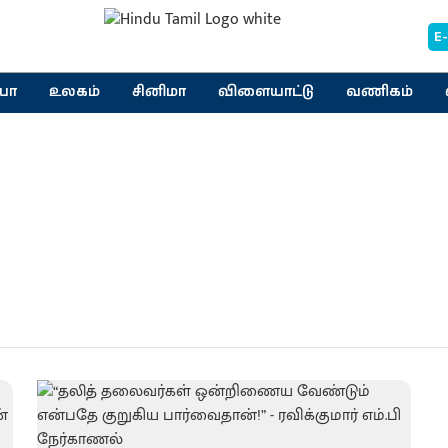
E
யா
உலகம்
சினிமா
விளையாட்டு
வணிகம்