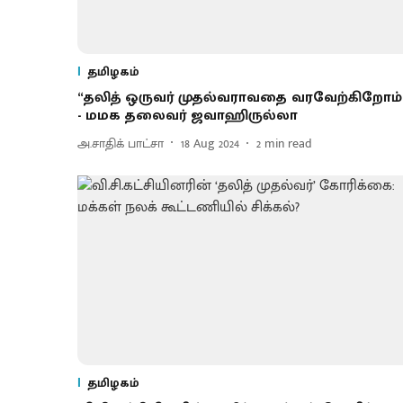
தமிழகம்
“தலித் ஒருவர் முதல்வராவதை வரவேற்கிறோம்
- மமக தலைவர் ஜவாஹிருல்லா
அ.சாதிக் பாட்சா
18 Aug 2024
2
min read
தமிழகம்