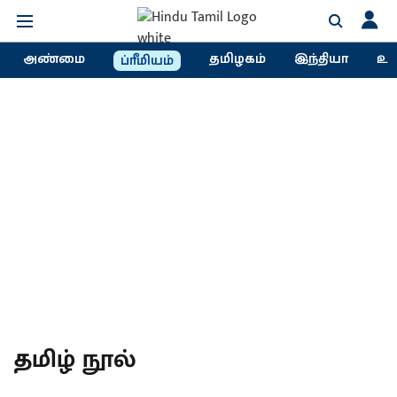
அண்மை
தமிழகம்
இந்தியா
உல
ப்ரீமியம்
தமிழ் நூல்