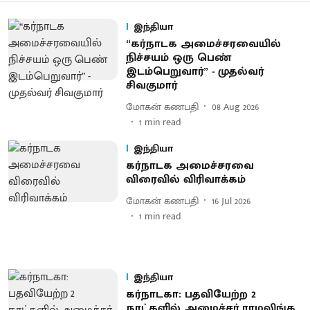
இந்தியா
“கர்நாடக அமைச்சரவையில்
நிச்சயம் ஒரு பெண்
இடம்பெறுவார்” - முதல்வர்
சிவகுமார்
மோகன் கணபதி
08 Aug 2026
1
min read
இந்தியா
கர்நாடக அமைச்சரவை
விரைவில் விரிவாக்கம்
மோகன் கணபதி
16 Jul 2026
1
min read
இந்தியா
கர்நாடகா: பதவியேற்ற 2
நாட்களில் அமைச்சர் ராமலிங்க