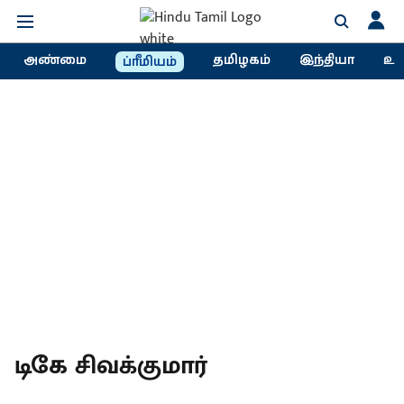
அண்மை
தமிழகம்
இந்தியா
உல
ப்ரீமியம்
டிகே சிவக்குமார்