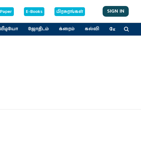
SIGN IN
-Paper
E-Books
பிரசுரங்கள்
மேலும்
வீடியோ
ஜோதிடம்
க்ரைம்
கல்வி