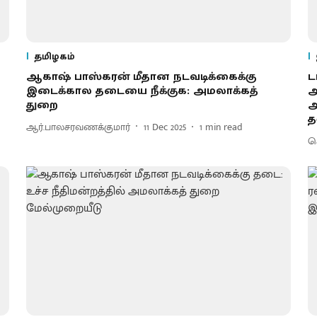
தமிழகம்
ஆகாஷ் பாஸ்கரன் மீதான நடவடிக்கைக்கு
ட
இடைக்கால தடையை நீக்குக: அமலாக்கத்
அ
துறை
அ
த
ஆர்.பாலசரவணக்குமார்
11 Dec 2025
1
min read
செ