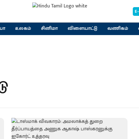
E
யா
உலகம்
சினிமா
விளையாட்டு
வணிகம்
டு