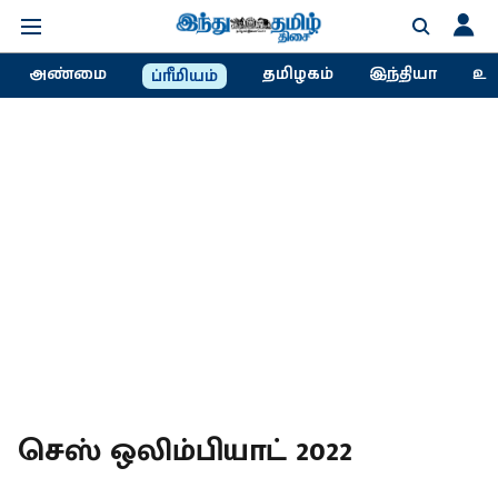
அண்மை
தமிழகம்
இந்தியா
உல
ப்ரீமியம்
செஸ் ஒலிம்பியாட் 2022