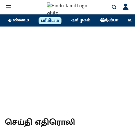
அண்மை
தமிழகம்
இந்தியா
உல
ப்ரீமியம்
செய்தி எதிரொலி