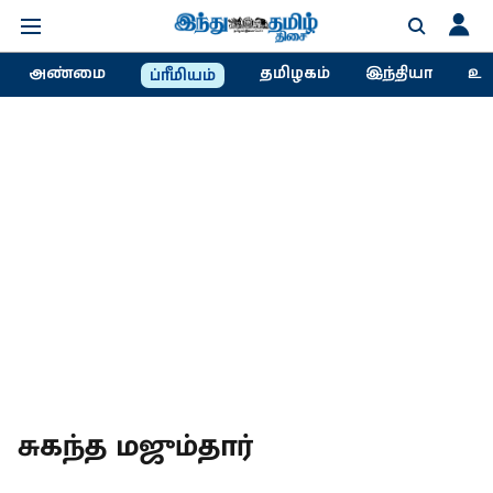
அண்மை
தமிழகம்
இந்தியா
உல
ப்ரீமியம்
சுகந்த மஜும்தார்