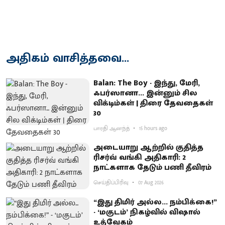
அதிகம் வாசித்தவை...
Balan: The Boy - இந்து, மேரி,
ஃபர்ஸானா... இன்னும் சில
விக்டிம்கள் | திரை தேவதைகள்
30
பாரதி ஆனந்த்
15 hours ago
அடையாறு ஆற்றில் குதித்த
ரிசர்வ் வங்கி அதிகாரி: 2
நாட்களாக தேடும் பணி தீவிரம்
செய்திப்பிரிவு
07 Aug 2026
“இது திமிர் அல்ல... நம்பிக்கை!”
- ‘மகுடம்’ நிகழ்வில் விஷால்
உத்வேகம்