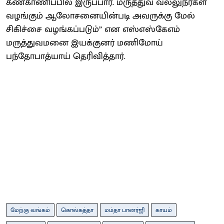
கண்காணிப்பில் இருப்பார். மருத்துவ வல்லுநர்கள்
வழங்கும் ஆலோசனையின்படி அவருக்கு மேல்
சிகிச்சை வழங்கப்படும்” என எஸ்எஸ்கேஎம்
மருத்துவமனை இயக்குனர் மணிமோய்
பந்தோபாத்யாய் தெரிவித்தார்.
மேற்கு வங்கம்
கொல்கத்தா
மம்தா பானர்ஜி
காயம்