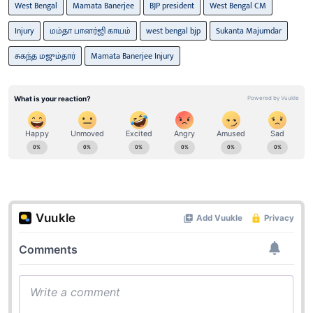
West Bengal
Mamata Banerjee
BJP president
West Bengal CM
Injury
மம்தா பானர்ஜி காயம்
west bengal bjp
Sukanta Majumdar
சுகந்த மஜும்தார்
Mamata Banerjee Injury