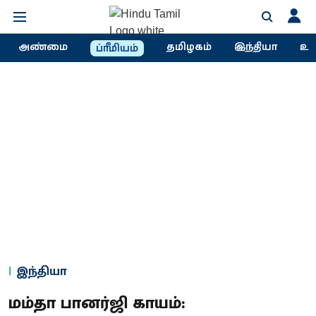
அண்மை
தமிழகம்
இந்தியா
உல
ப்ரீமியம்
இந்தியா
மம்தா பானர்ஜி காயம்: