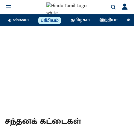
அண்மை
தமிழகம்
இந்தியா
உல
ப்ரீமியம்
சந்தனக் கட்டைகள்