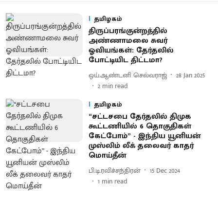
தமிழகம்
திருப்பரங்குன்றத்தில்
அண்ணாமலை சுவர்
ஓவியங்கள்: தேர்தலில்
போட்டியிட திட்டமா?
ஒய்.ஆண்டனி செல்வராஜ்
28 Jan 2025
2
min read
தமிழகம்
“சட்டசபை தேர்தலில் திமுக
கூட்டணியில் 6 தொகுதிகள்
கேட்போம்” - இந்திய யூனியன்
முஸ்லிம் லீக் தலைவர் காதர்
மொய்தீன்
பி.டி.ரவிச்சந்திரன்
15 Dec 2024
1
min read