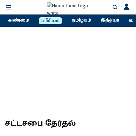
அண்மை
தமிழகம்
இந்தியா
உல
ப்ரீமியம்
சட்டசபை தேர்தல்