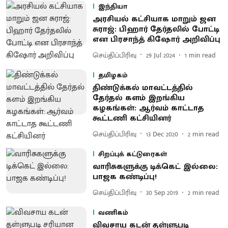
இந்தியா
அரசியல் கட்சியாக மாறும் ஜன
சுராஜ்: பிஹார் தேர்தலில் போட்டி
என பிரசாந்த் கிஷோர் அறிவிப்பு
செய்திப்பிரிவு
29 Jul 2024
1
min read
தமிழகம்
திண்டுக்கல் மாவட்டத்தில்
தேர்தல் களம் இறங்கிய
கழகங்கள்: ஆர்வம் காட்டாத
கூட்டணி கட்சியினர்
செய்திப்பிரிவு
13 Dec 2020
2
min read
சிறப்புக் கட்டுரைகள்
வாரிசுகளுக்கு டிக்கெட் இல்லை:
பாஜக கண்டிப்பு!
செய்திப்பிரிவு
30 Sep 2019
2
min read
வணிகம்
விவசாய கடன் தள்ளுபடி