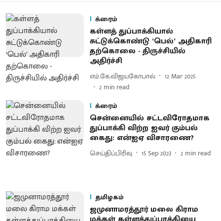
க்ரைம்
கள்ளத் துப்பாக்கியால்
சுட்டுக்கொண்டு ‘பெல்’ அதிகாரி
தற்கொலை - திருச்சியில்
அதிர்ச்சி
எம்.கே.விஜயகோபால்
12 Mar 2025
2
min read
க்ரைம்
சென்னையில் சட்டவிரோதமாக
துப்பாக்கி விற்ற ஐவர் கும்பல்
கைது: என்ஐஏ விசாரணை?
செய்திப்பிரிவு
15 Sep 2023
2
min read
தமிழகம்
ஜமுனாமரத்தூர் மலை கிராம
மக்கள் கள்ளத்துப்பாக்கியை