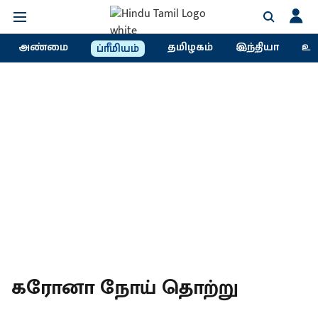
அண்மை
தமிழகம்
இந்தியா
உல
ப்ரீமியம்
கரோனா நோய் தொற்று