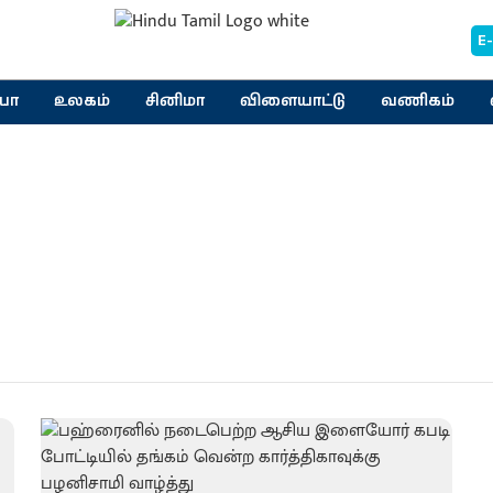
E
யா
உலகம்
சினிமா
விளையாட்டு
வணிகம்