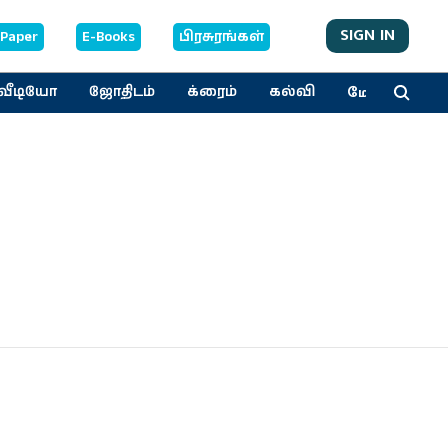
SIGN IN
-Paper
E-Books
பிரசுரங்கள்
மேலும்
வீடியோ
ஜோதிடம்
க்ரைம்
கல்வி