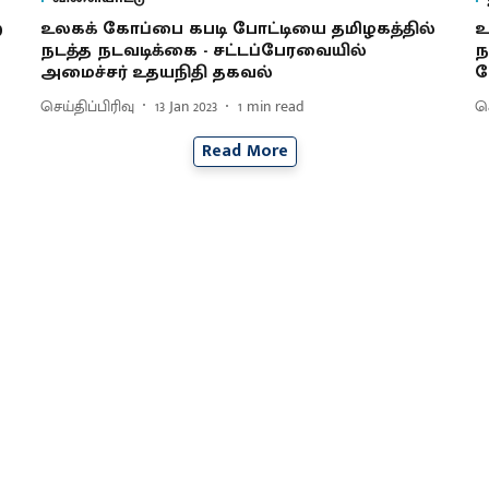
ற
உலகக் கோப்பை கபடி போட்டியை தமிழகத்தில்
உ
நடத்த நடவடிக்கை - சட்டப்பேரவையில்
ந
அமைச்சர் உதயநிதி தகவல்
க
செய்திப்பிரிவு
13 Jan 2023
1
min read
செ
Read More