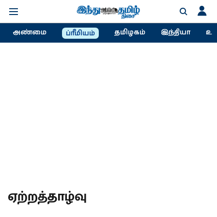
அண்மை
தமிழகம்
இந்தியா
உல
ப்ரீமியம்
ஏற்றத்தாழ்வு