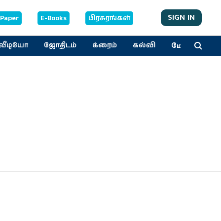
SIGN IN
-Paper
E-Books
பிரசுரங்கள்
மேலும்
வீடியோ
ஜோதிடம்
க்ரைம்
கல்வி