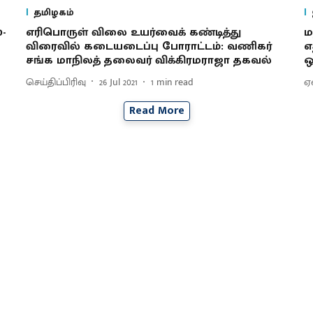
தமிழகம்
-
எரிபொருள் விலை உயர்வைக் கண்டித்து
ம
விரைவில் கடையடைப்பு போராட்டம்: வணிகர்
எ
சங்க மாநிலத் தலைவர் விக்கிரமராஜா தகவல்
ஒ
செய்திப்பிரிவு
26 Jul 2021
1
min read
ஏ
Read More