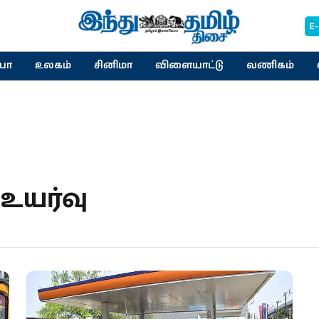
E
யா
உலகம்
சினிமா
விளையாட்டு
வணிகம்
உயர்வு