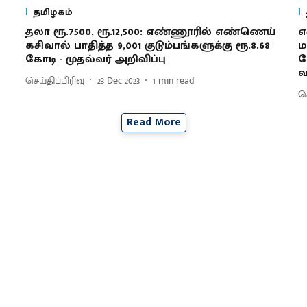
தமிழகம்
தலா ரூ.7500, ரூ.12,500: எண்ணூரில் எண்ணெய்
எ
கசிவால் பாதித்த 9,001 குடும்பங்களுக்கு ரூ.8.68
ம
கோடி - முதல்வர் அறிவிப்பு
வ
வ
செய்திப்பிரிவு
23 Dec 2023
1
min read
செ
Read More