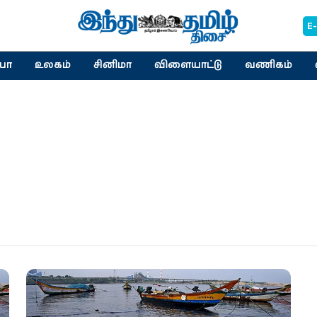
E
யா
உலகம்
சினிமா
விளையாட்டு
வணிகம்