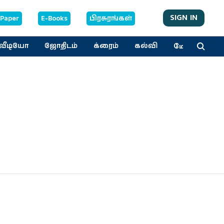
SIGN IN
-Paper
E-Books
பிரசுரங்கள்
மேலும்
வீடியோ
ஜோதிடம்
க்ரைம்
கல்வி