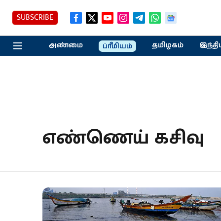
SUBSCRIBE
அண்மை
தமிழகம்
இந்தி
ப்ரீமியம்
எண்ணெய் கசிவு