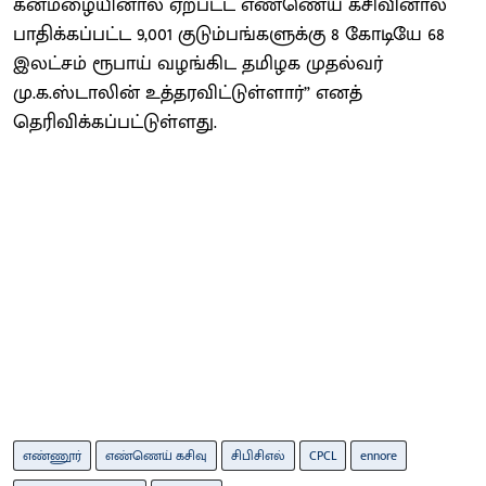
கனமழையினால் ஏற்பட்ட எண்ணெய் கசிவினால்
பாதிக்கப்பட்ட 9,001 குடும்பங்களுக்கு 8 கோடியே 68
இலட்சம் ரூபாய் வழங்கிட தமிழக முதல்வர்
மு.க.ஸ்டாலின் உத்தரவிட்டுள்ளார்” எனத்
தெரிவிக்கப்பட்டுள்ளது.
எண்ணூர்
எண்ணெய் கசிவு
சிபிசிஎல்
CPCL
ennore