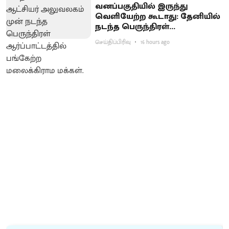
வனப்பகுதியில் இருந்து
வெளியேற்ற கூடாது: தேனியில்
நடந்த பெருந்திரள்
ஆர்ப்பாட்டத்தில் வலியுறுத்தல்
செய்திப்பிரிவு
16 hours ago