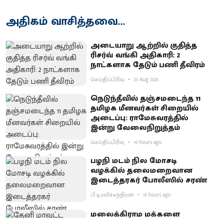
அதிகம் வாசித்தவை...
அடையாறு ஆற்றில் குதித்த
ரிசர்வ் வங்கி அதிகாரி: 2
நாட்களாக தேடும் பணி தீவிரம்
செய்திப்பிரிவு
07 Aug 2026
நெடுந்தீவில் தஞ்சமடைந்த 11
தமிழக மீனவர்கள் சிறையில்
அடைப்பு: ராமேசுவரத்தில்
இன்று வேலைநிறுத்தம்
செய்திப்பிரிவு
16 hours ago
பழநி மடம் நில மோசடி
வழக்கில் தலைமறைவான
இடைத்தரகர் போலீஸில் சரண்
பி.டி.ரவிச்சந்திரன்
19 hours ago
மலைக்கிராம மக்களை