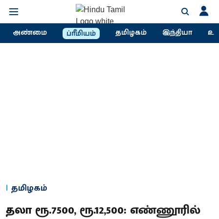
அண்மை
தமிழகம்
இந்தியா
உல
ப்ரீமியம்
தமிழகம்
தலா ரூ.7500, ரூ.12,500: எண்ணூரில்