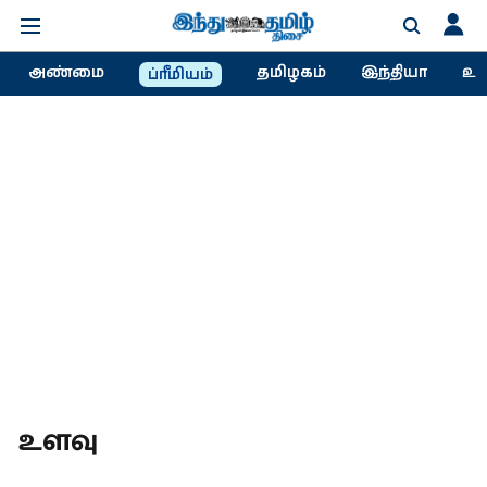
அண்மை
தமிழகம்
இந்தியா
உல
ப்ரீமியம்
உளவு